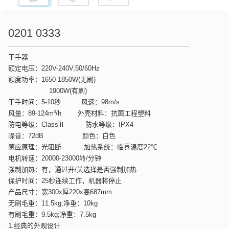
0201 0333
干手器
额定电压：220V-240V,50/60Hz
额度功率：1650-1850W(无刷)
1900W(有刷)
干手时间：5-10秒 风速：98m/s
风量：89-124m³/h 外壳材料：抗菌工程塑料
防电等级：ClassⅡ 防水等级：IPX4
噪音：72dB 颜色：白色
感应原理：光阻断 加热系统：临界温度22℃
电机转速：20000-23000转/分钟
强制加热：有，通过开/关选择是否强制加热
保护时间：25秒连续工作，机器将停止
产品尺寸：宽300x厚220x高687mm
无刷毛重：11.5kg;净重：10kg
有刷毛重：9.5kg;净重：7.5kg
1.经典的外观设计