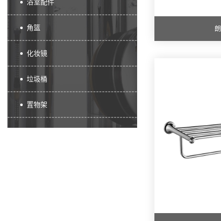
浴室配件
角篮
朗
化妆镜
垃圾桶
置物架