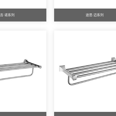
吉·诺系列
途思·迈系列