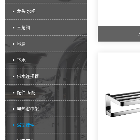
龙头 水咀
三角阀
地漏
下水
供水连接管
配件 专配
电热浴巾架
浴室挂件