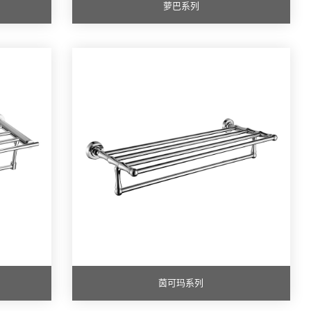
萝巴系列
茵可玛系列