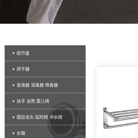
纸巾盒
烘干器
皂液器 消毒器 喷香器
扶手 浴凳 婴儿椅
感应龙头 延时阀 冲水阀
水箱